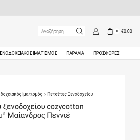
€
0.00
0
SEARCH
INPUT
ΞΕΝΟΔΟΧΕΙΑΚΌΣ ΙΜΑΤΙΣΜΌΣ
ΠΑΡΑΛΙΑ
ΠΡΟΣΦΟΡΈΣ
οδοχειακός Ιματισμός
Πετσέτες Ξενοδοχείου
 ξενοδοχείου cozycotton
/μ² Μαίανδρος Πεννιέ