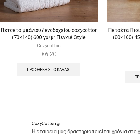
Πετσέτα μπάνιου ξενοδοχείου cozycotton
Πετσέτα Πισί
(70×140) 600 γρ/μ² Πεννιέ Style
(80×160) 45
Cozycotton
€
6.20
ΠΡΟΣΘΉΚΗ ΣΤΟ ΚΑΛΆΘΙ
ΠΡ
CozyCotton.gr
Η εταιρεία μας δραστηριοποιείται χρόνια στ