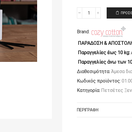
ΠΡΟΣΘ
Πετσέτα
μπάνιου
ξενοδοχείου
Brand:
cozycotton
(70x140)
ΠΑΡΑΔΟΣΗ & ΑΠΟΣΤΟΛΗ
500
γρ/
Παραγγελίες έως 10 kg:
μ²
Παραγγελίες άνω των 10
Μαίανδρος
Πεννιέ
Διαθεσιμότητα:
Άμεσα δι
ποσότητα
Κωδικός προϊόντος:
01.0
Κατηγορία:
Πετσέτες Ξεν
ΠΕΡΙΓΡΑΦΉ