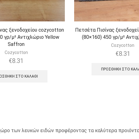
νας ξενοδοχείου cozycotton
Πετσέτα Πισίνας ξενοδοχεί
0 γρ/μ² Αντιχλώριο Yellow
(80×160) 450 γρ/μ² Αντι
Saffron
Cozycotton
Cozycotton
€
8.31
€
8.31
ΠΡΟΣΘΉΚΗ ΣΤΟ ΚΑΛ
ΟΣΘΉΚΗ ΣΤΟ ΚΑΛΆΘΙ
ο χώρο των λευκών ειδών προφέροντας τα καλύτερα προιόντα