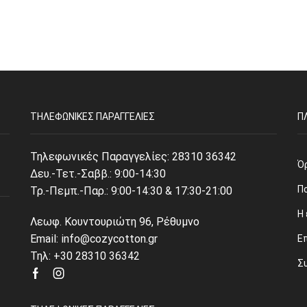
ΤΗΛΕΦΩΝΙΚΈΣ ΠΑΡΑΓΓΕΛΊΕΣ
Π
Τηλεφωνικές Παραγγελίες:
28310 36342
Ό
Δευ.-Τετ.-Σαββ.: 9:00-14:30
Π
Τρ.-Πεμπ.-Παρ.: 9:00-14:30 & 17:30-21:00
Η 
Λεωφ. Κουντουριώτη 96, Ρέθυμνο
Email: info@cozycotton.gr
Ε
Τηλ: +30 28310 36342
Σ
Facebook
Instagram