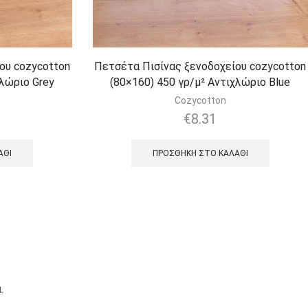
ου cozycotton
Πετσέτα Πισίνας ξενοδοχείου cozycotton
χλώριο Grey
(80×160) 450 γρ/μ² Αντιχλώριο Blue
Cozycotton
€
8.31
ΆΘΙ
ΠΡΟΣΘΉΚΗ ΣΤΟ ΚΑΛΆΘΙ
.