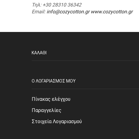
Τηλ
: +30 28310 36342
Email
:
info@cozycotton.gr
www.cozycotton.gr
ΚΑΛΆΘΙ
O ΛΟΓΑΡΙΑΣΜΌΣ ΜΟΥ
Πίνακας ελέγχου
Παραγγελίες
Στοιχεία Λογαριασμού