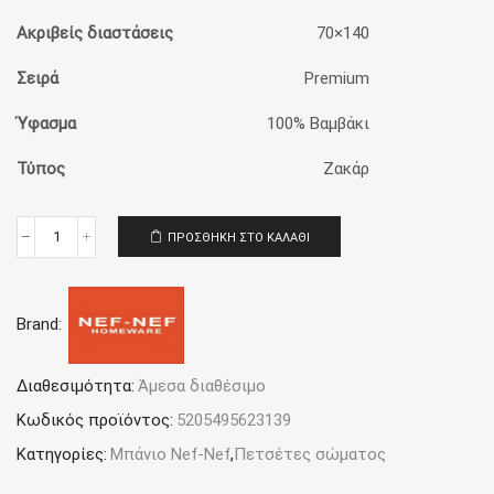
Ακριβείς διαστάσεις
70×140
Σειρά
Premium
Ύφασμα
100% Bαμβάκι
Τύπος
Ζακάρ
ΠΡΟΣΘΉΚΗ ΣΤΟ ΚΑΛΆΘΙ
Πετσέτα
Μπάνιου
70x140
Nef-
Brand:
Nef
Homeware
Premium
Margot
Διαθεσιμότητα:
Άμεσα διαθέσιμο
Grey
Κωδικός προϊόντος:
5205495623139
ποσότητα
Κατηγορίες:
Μπάνιο Nef-Nef
,
Πετσέτες σώματος