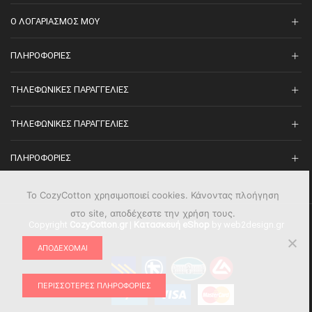
O ΛΟΓΑΡΙΑΣΜΌΣ ΜΟΥ
ΠΛΗΡΟΦΟΡΊΕΣ
ΤΗΛΕΦΩΝΙΚΈΣ ΠΑΡΑΓΓΕΛΊΕΣ
ΤΗΛΕΦΩΝΙΚΈΣ ΠΑΡΑΓΓΕΛΊΕΣ
ΠΛΗΡΟΦΟΡΊΕΣ
Το CozyCotton χρησιμοποιεί cookies. Κάνοντας πλοήγηση
στο site, αποδέχεστε την χρήση τους.
Copyright
CozyCotton.gr
|
Κατασκευή eShop
by web2design.gr
ΑΠΟΔΈΧΟΜΑΙ
ΠΕΡΙΣΣΌΤΕΡΕΣ ΠΛΗΡΟΦΟΡΊΕΣ