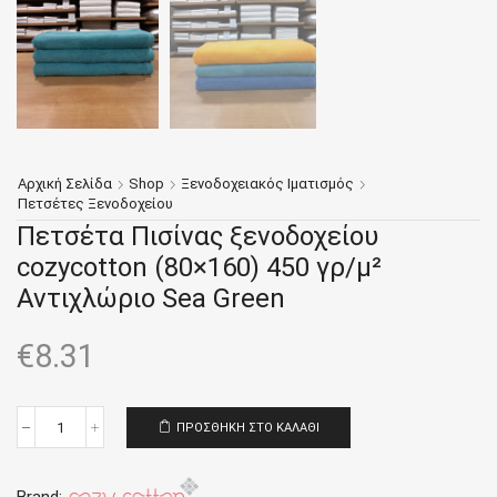
Αρχική Σελίδα
Shop
Ξενοδοχειακός Ιματισμός
Πετσέτες Ξενοδοχείου
Πετσέτα Πισίνας ξενοδοχείου
cozycotton (80×160) 450 γρ/μ²
Αντιχλώριο Sea Green
€
8.31
ΠΡΟΣΘΉΚΗ ΣΤΟ ΚΑΛΆΘΙ
Πετσέτα
Πισίνας
ξενοδοχείου
cozycotton