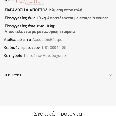
Brand:
(80x160)
450
ΠΑΡΑΔΟΣΗ & ΑΠΟΣΤΟΛΗ:
Άμεση αποστολή
γρ/
Παραγγελίες έως 10 kg:
Αποστέλονται με εταιρεία courier
μ²
Αντιχλώριο
Παραγγελίες άνω των 10 kg:
Sea
Αποστέλονται με μεταφορική εταιρεία
Green
ποσότητα
Διαθεσιμότητα:
Άμεσα διαθέσιμο
Κωδικός προϊόντος:
1-01.00044-05
Κατηγορία:
Πετσέτες Ξενοδοχείου
ΠΕΡΙΓΡΑΦΉ
Σχετικά Προϊόντα