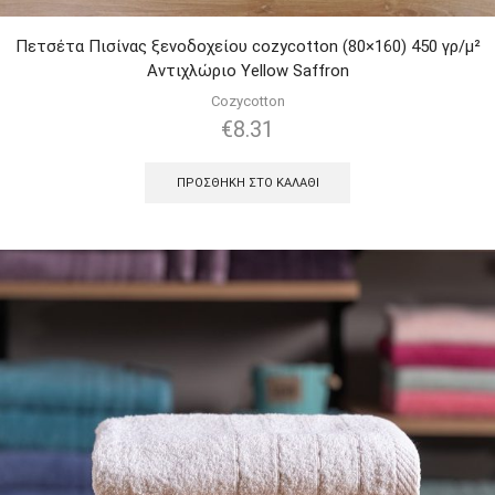
Πετσέτα Πισίνας ξενοδοχείου cozycotton (80×160) 450 γρ/μ²
Αντιχλώριο Yellow Saffron
Cozycotton
€
8.31
ΠΡΟΣΘΉΚΗ ΣΤΟ ΚΑΛΆΘΙ