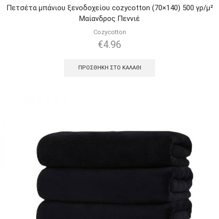
Πετσέτα μπάνιου ξενοδοχείου cozycotton (70×140) 500 γρ/μ²
Μαίανδρος Πεννιέ
Cozycotton
€
4.96
ΠΡΟΣΘΉΚΗ ΣΤΟ ΚΑΛΆΘΙ