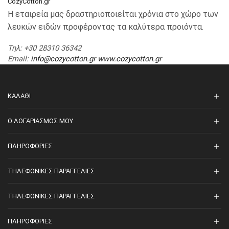
CozyCotton.gr
Η εταιρεία μας δραστηριοποιείται χρόνια στο χώρο των
λευκών ειδών προφέροντας τα καλύτερα προιόντα.
Τηλ
: +30 28310 36342
Email
:
info@cozycotton.gr
www.cozycotton.gr
ΚΑΛΆΘΙ
O ΛΟΓΑΡΙΑΣΜΌΣ ΜΟΥ
ΠΛΗΡΟΦΟΡΊΕΣ
ΤΗΛΕΦΩΝΙΚΈΣ ΠΑΡΑΓΓΕΛΊΕΣ
ΤΗΛΕΦΩΝΙΚΈΣ ΠΑΡΑΓΓΕΛΊΕΣ
ΠΛΗΡΟΦΟΡΊΕΣ