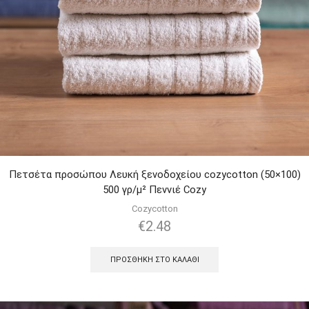
Πετσέτα προσώπου Λευκή ξενοδοχείου cozycotton (50×100)
500 γρ/μ² Πεννιέ Cozy
Cozycotton
€
2.48
ΠΡΟΣΘΉΚΗ ΣΤΟ ΚΑΛΆΘΙ