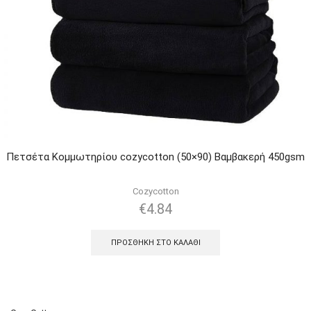
Πετσέτα Κομμωτηρίου cozycotton (50×90) Βαμβακερή 450gsm
Cozycotton
€
4.84
ΠΡΟΣΘΉΚΗ ΣΤΟ ΚΑΛΆΘΙ