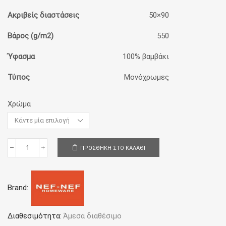
Ακριβείς διαστάσεις
50×90
Βάρος (g/m2)
550
Ύφασμα
100% βαμβάκι
Τύπος
Μονόχρωμες
Χρώμα
ΠΡΟΣΘΉΚΗ ΣΤΟ ΚΑΛΆΘΙ
Πετσέτα
Προσώπου
50x90
Nef-
Brand:
Nef
Homeware
Μονόχρωμη
Fresh
Διαθεσιμότητα:
Άμεσα διαθέσιμο
ποσότητα