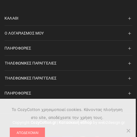
ΚΑΛΆΘΙ
O ΛΟΓΑΡΙΑΣΜΌΣ ΜΟΥ
ΠΛΗΡΟΦΟΡΊΕΣ
ΤΗΛΕΦΩΝΙΚΈΣ ΠΑΡΑΓΓΕΛΊΕΣ
ΤΗΛΕΦΩΝΙΚΈΣ ΠΑΡΑΓΓΕΛΊΕΣ
ΠΛΗΡΟΦΟΡΊΕΣ
Το CozyCotton χρησιμοποιεί cookies. Κάνοντας πλοήγηση
στο site, αποδέχεστε την χρήση τους.
Copyright
CozyCotton.gr
|
Κατασκευή eShop
by web2design.gr
ΑΠΟΔΈΧΟΜΑΙ