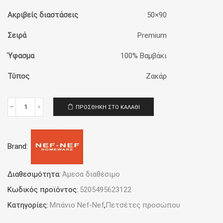
Ακριβείς διαστάσεις
50×90
Σειρά
Premium
Ύφασμα
100% Bαμβάκι
Τύπος
Ζακάρ
ΠΡΟΣΘΉΚΗ ΣΤΟ ΚΑΛΆΘΙ
Πετσέτα
Προσώπου
50x90
Nef-
Brand:
Nef
Homeware
Premium
Margot
Διαθεσιμότητα:
Άμεσα διαθέσιμο
Pink
Κωδικός προϊόντος:
5205495623122
ποσότητα
Κατηγορίες:
Μπάνιο Nef-Nef
,
Πετσέτες προσώπου