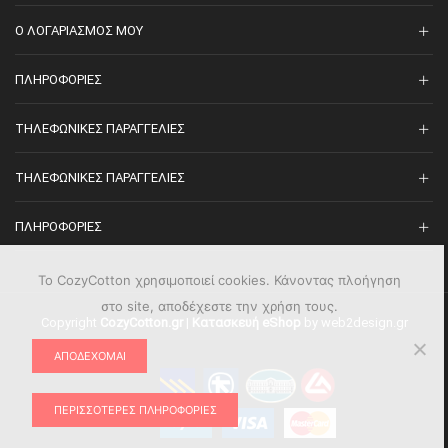
O ΛΟΓΑΡΙΑΣΜΌΣ ΜΟΥ
ΠΛΗΡΟΦΟΡΊΕΣ
ΤΗΛΕΦΩΝΙΚΈΣ ΠΑΡΑΓΓΕΛΊΕΣ
ΤΗΛΕΦΩΝΙΚΈΣ ΠΑΡΑΓΓΕΛΊΕΣ
ΠΛΗΡΟΦΟΡΊΕΣ
Το CozyCotton χρησιμοποιεί cookies. Κάνοντας πλοήγηση
στο site, αποδέχεστε την χρήση τους.
Copyright
CozyCotton.gr
|
Κατασκευή eShop
by web2design.gr
ΑΠΟΔΈΧΟΜΑΙ
ΠΕΡΙΣΣΌΤΕΡΕΣ ΠΛΗΡΟΦΟΡΊΕΣ