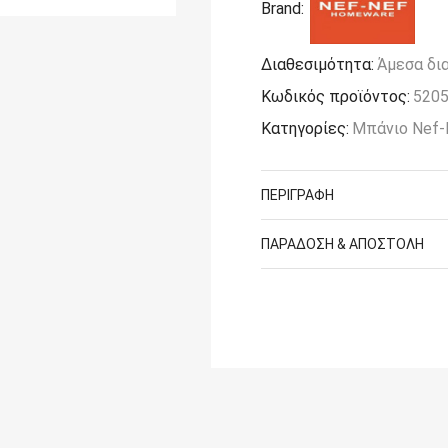
Brand:
Nef
Homeware
Zasmen
Διαθεσιμότητα:
Άμεσα δι
Mauve
Κωδικός προϊόντος:
520
ποσότητα
Κατηγορίες:
Μπάνιο Nef-
ΠΕΡΙΓΡΑΦΉ
ΠΑΡΆΔΟΣΗ & ΑΠΟΣΤΟΛΉ