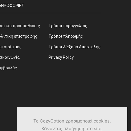
ΛΗΡΟΦΟΡΊΕΣ
ροι και προϋποθέσεις
Τρόποι παραγγελίας
ολιτική επιστροφής
Τρόποι πληρωμής
εταιρία μας
Τρόποι & Έξοδα Αποστολής
πικοινωνία
Privacy Policy
υμβουλές
Το CozyCotton χρησιμοποιεί cookies.
Κάνοντας πλοήγηση στο site,