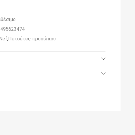
αθέσιμο
5495623474
Nef
,
Πετσέτες προσώπου