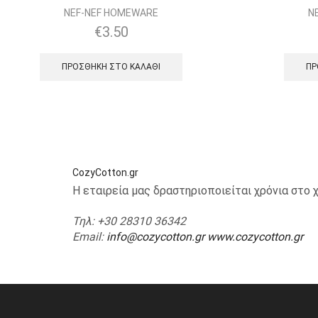
NEF-NEF HOMEWARE
N
€
3.50
ΠΡΟΣΘΉΚΗ ΣΤΟ ΚΑΛΆΘΙ
ΠΡ
CozyCotton.gr
Η εταιρεία μας δραστηριοποιείται χρόνια στ
Τηλ
: +30 28310 36342
Email
:
info@cozycotton.gr
www.cozycotton.gr