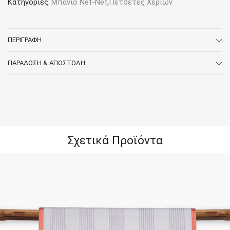
Κατηγορίες:
Μπάνιο Nef-Nef
,
Πετσέτες Χεριών
ΠΕΡΙΓΡΑΦΉ
ΠΑΡΆΔΟΣΗ & ΑΠΟΣΤΟΛΉ
Σχετικά Προϊόντα