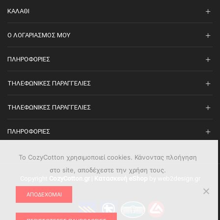
ΚΑΛΆΘΙ
O ΛΟΓΑΡΙΑΣΜΌΣ ΜΟΥ
ΠΛΗΡΟΦΟΡΊΕΣ
ΤΗΛΕΦΩΝΙΚΈΣ ΠΑΡΑΓΓΕΛΊΕΣ
ΤΗΛΕΦΩΝΙΚΈΣ ΠΑΡΑΓΓΕΛΊΕΣ
ΠΛΗΡΟΦΟΡΊΕΣ
Το CozyCotton χρησιμοποιεί cookies. Κάνοντας πλοήγηση
στο site, αποδέχεστε την χρήση τους.
Copyright
CozyCotton.gr
|
Κατασκευή eShop
by web2design.gr
ΑΠΟΔΈΧΟΜΑΙ