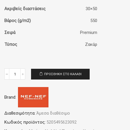
Ακριβείς διαστάσεις
30×50
Βάρος (g/m2)
550
Σειρά
Premium
Τύπος
Ζακάρ
ΠΡΟΣΘΉΚΗ ΣΤΟ ΚΑΛΆΘΙ
Πετσέτα
Χεριών
30x50
Nef-
Brand:
Nef
Homeware
Premium
Margot
Διαθεσιμότητα:
Άμεσα διαθέσιμο
Grey
Κωδικός προϊόντος:
5205495623092
ποσότητα