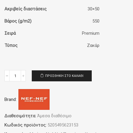
Ακριβείς διαστάσεις
30×50
Βάρος (g/m2)
550
Σειρά
Premium
Τύπος
Ζακάρ
ΠΡΟΣΘΉΚΗ ΣΤΟ ΚΑΛΆΘΙ
Πετσέτα
Χεριών
30x50
Nef-
Brand:
Nef
Homeware
Premium
Romian
Διαθεσιμότητα:
Άμεσα διαθέσιμο
Mocca
Κωδικός προϊόντος:
5205495623153
ποσότητα