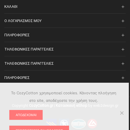
ΚΑΛΆΘΙ
O ΛΟΓΑΡΙΑΣΜΌΣ ΜΟΥ
ΠΛΗΡΟΦΟΡΊΕΣ
ΤΗΛΕΦΩΝΙΚΈΣ ΠΑΡΑΓΓΕΛΊΕΣ
ΤΗΛΕΦΩΝΙΚΈΣ ΠΑΡΑΓΓΕΛΊΕΣ
ΠΛΗΡΟΦΟΡΊΕΣ
Το CozyCotton χρησιμοποιεί cookies. Κάνοντας πλοήγηση
στο site, αποδέχεστε την χρήση τους.
Copyright
CozyCotton.gr
|
Κατασκευή eShop
by web2design.gr
ΑΠΟΔΈΧΟΜΑΙ