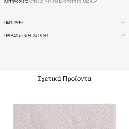
Κατηγορίες:
Μπάνιο Nef-Nef
,
Πετσέτες Χεριών
ΠΕΡΙΓΡΑΦΉ
ΠΑΡΆΔΟΣΗ & ΑΠΟΣΤΟΛΉ
Σχετικά Προϊόντα