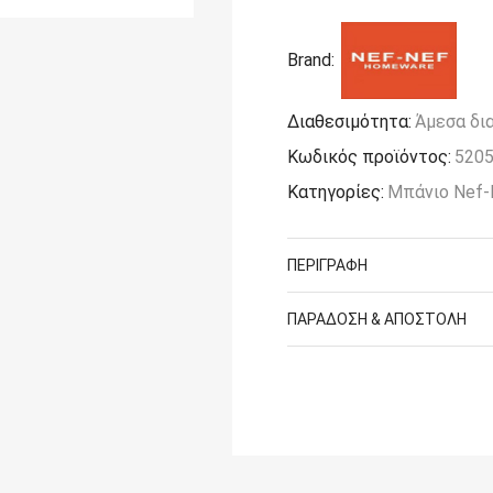
Μπάνιου
(Σετ)
Nef-
Brand:
Nef
Homeware
Serenity
Διαθεσιμότητα:
Άμεσα δι
Amaranda
Κωδικός προϊόντος:
520
Pink
ποσότητα
Κατηγορίες:
Μπάνιο Nef-
ΠΕΡΙΓΡΑΦΉ
ΠΑΡΆΔΟΣΗ & ΑΠΟΣΤΟΛΉ