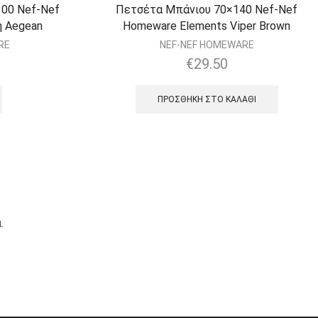
00 Nef-Nef
Πετσέτα Μπάνιου 70×140 Nef-Nef
 Aegean
Homeware Elements Viper Brown
RE
NEF-NEF HOMEWARE
€
29.50
ΠΡΟΣΘΉΚΗ ΣΤΟ ΚΑΛΆΘΙ
.