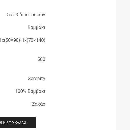
Σετ 3 διαστάσεων
Βαμβάκι
1x(50×90)-1x(70×140)
500
Serenity
100% Bαμβάκι
Ζακάρ
ΚΗ ΣΤΟ ΚΑΛΆΘΙ