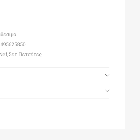
αθέσιμο
5495625850
Nef
,
Σετ Πετσέτες