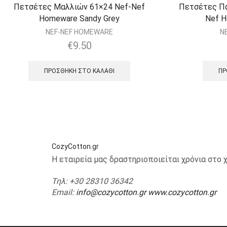
Πετσέτες Μαλλιών 61×24 Nef-Nef
Πετσέτες Π
Homeware Sandy Grey
Nef H
NEF-NEF HOMEWARE
N
€
9.50
ΠΡΟΣΘΉΚΗ ΣΤΟ ΚΑΛΆΘΙ
ΠΡ
CozyCotton.gr
Η εταιρεία μας δραστηριοποιείται χρόνια στ
Τηλ
: +30 28310 36342
Email
:
info@cozycotton.gr
www.cozycotton.gr