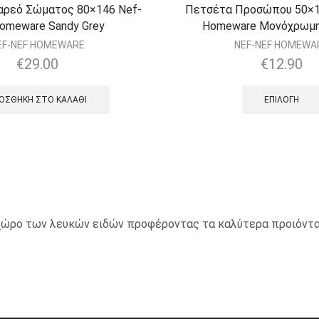
αρεό Σώματος 80×146 Nef-
Πετσέτα Προσώπου 50×1
omeware Sandy Grey
Homeware Μονόχρωμη
EF-NEF HOMEWARE
NEF-NEF HOMEWA
€
29.00
€
12.90
ΟΣΘΉΚΗ ΣΤΟ ΚΑΛΆΘΙ
ΕΠΙΛΟΓΉ
ο χώρο των λευκών ειδών προφέροντας τα καλύτερα προιόντα