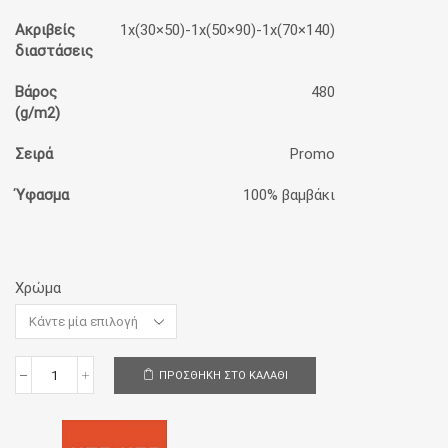
Ακριβείς
1x(30×50)-1x(50×90)-1x(70×140)
διαστάσεις
Βάρος
480
(g/m2)
Σειρά
Promo
Ύφασμα
100% βαμβάκι
Χρώμα
ΠΡΟΣΘΉΚΗ ΣΤΟ ΚΑΛΆΘΙ
Πετσέτες
(Σετ
3
τμχ)