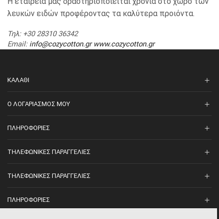
Η εταιρεία μας δραστηριοποιείται χρόνια στο χώρο των
λευκών ειδών προφέροντας τα καλύτερα προιόντα.
Τηλ
: +30 28310 36342
Email
:
info@cozycotton.gr
www.cozycotton.gr
ΚΑΛΆΘΙ
O ΛΟΓΑΡΙΑΣΜΌΣ ΜΟΥ
ΠΛΗΡΟΦΟΡΊΕΣ
ΤΗΛΕΦΩΝΙΚΈΣ ΠΑΡΑΓΓΕΛΊΕΣ
ΤΗΛΕΦΩΝΙΚΈΣ ΠΑΡΑΓΓΕΛΊΕΣ
ΠΛΗΡΟΦΟΡΊΕΣ