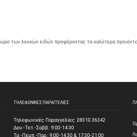
ο χώρο των λευκών ειδών προφέροντας τα καλύτερα προιόντα
ΤΗΛΕΦΩΝΙΚΈΣ ΠΑΡΑΓΓΕΛΊΕΣ
Π
Τηλεφωνικές Παραγγελίες:
28310 36342
Ό
Δευ.-Τετ.-Σαββ.: 9:00-14:30
Π
Τρ.-Πεμπ.-Παρ.: 9:00-14:30 & 17:30-21:00