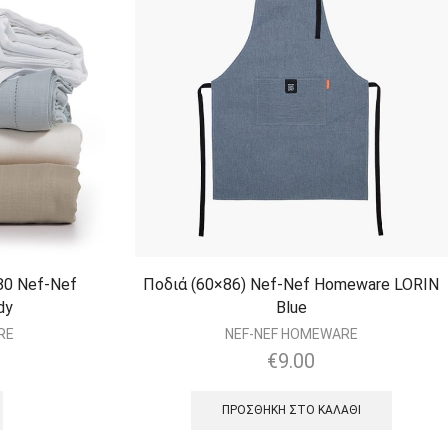
0 Nef-Nef
Ποδιά (60×86) Nef-Nef Homeware LORIN
dy
Blue
RE
NEF-NEF HOMEWARE
€
9.00
ΠΡΟΣΘΉΚΗ ΣΤΟ ΚΑΛΆΘΙ