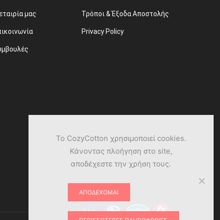
εταιρία μας
Τρόποι & Έξοδα Αποστολής
πικοινωνία
Privacy Policy
υμβουλές
Το CozyCotton χρησιμοποιεί cookies.
Κάνοντας πλοήγηση στο site,
αποδέχεστε την χρήση τους.
ΑΠΟΔΈΧΟΜΑΙ