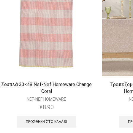
Σουπλά 33×48 Nef-Nef Homeware Change
Τραπεζομ
Coral
Hom
NEF-NEF HOMEWARE
N
€
8.90
ΠΡΟΣΘΉΚΗ ΣΤΟ ΚΑΛΆΘΙ
ΠΡ