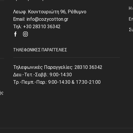
Η 
Λεωφ. Κουντουριώτη 96, Ρέθυμνο
Email: info@cozycotton.gr
Ε
Τηλ: +30 28310 36342
Σ
Facebook
Instagram
ΤΗΛΕΦΩΝΙΚΈΣ ΠΑΡΑΓΓΕΛΊΕΣ
Τηλεφωνικές Παραγγελίες:
28310 36342
Δευ.-Τετ.-Σαββ.: 9:00-14:30
Τρ.-Πεμπ.-Παρ.: 9:00-14:30 & 17:30-21:00
ής