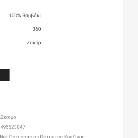
100% Βαμβάκι
360
Ζακάρ
Ι
αθέσιμο
5495623047
-Nef
,
Ποτηρόπανα/Πετσέτες Κουζίνας