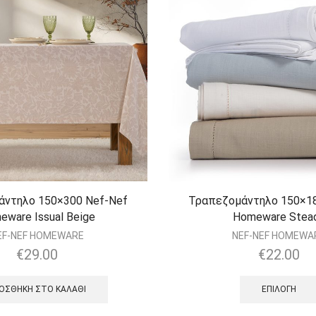
άντηλo 150×300 Nef-Nef
Τραπεζομάντηλο 150×18
eware Issual Beige
Homeware Stea
EF-NEF HOMEWARE
NEF-NEF HOMEWA
€
29.00
€
22.00
ΟΣΘΉΚΗ ΣΤΟ ΚΑΛΆΘΙ
ΕΠΙΛΟΓΉ