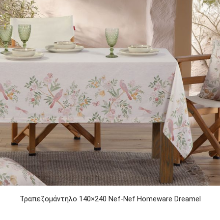
Τραπεζομάντηλο 140×240 Nef-Nef Homeware Dreamel