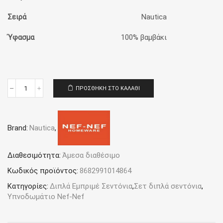
Σειρά
Nautica
Ύφασμα
100% βαμβάκι
ΠΡΟΣΘΉΚΗ ΣΤΟ ΚΑΛΆΘΙ
Σεντόνια
Διπλά
Nautica
(Σετ)
Brand:
Nautica
,
Nef-
Nef
Homeware
Nau
Διαθεσιμότητα:
Άμεσα διαθέσιμο
Coast
Κωδικός προϊόντος:
8682991014864
Rose
ποσότητα
Κατηγορίες:
Διπλά Εμπριμέ Σεντόνια
,
Σετ διπλά σεντόνια
,
Υπνοδωμάτιο Nef-Nef