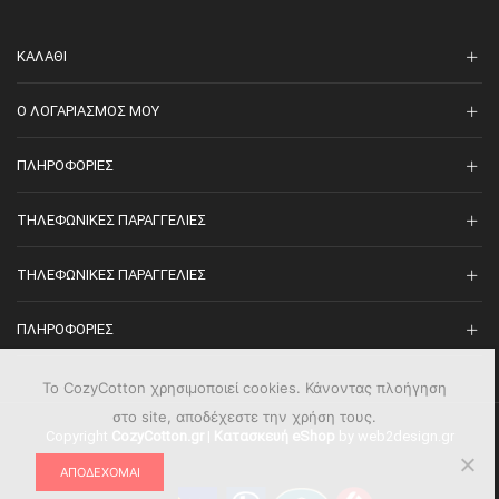
ΚΑΛΆΘΙ
O ΛΟΓΑΡΙΑΣΜΌΣ ΜΟΥ
ΠΛΗΡΟΦΟΡΊΕΣ
ΤΗΛΕΦΩΝΙΚΈΣ ΠΑΡΑΓΓΕΛΊΕΣ
ΤΗΛΕΦΩΝΙΚΈΣ ΠΑΡΑΓΓΕΛΊΕΣ
ΠΛΗΡΟΦΟΡΊΕΣ
Το CozyCotton χρησιμοποιεί cookies. Κάνοντας πλοήγηση
στο site, αποδέχεστε την χρήση τους.
Copyright
CozyCotton.gr
|
Κατασκευή eShop
by web2design.gr
ΑΠΟΔΈΧΟΜΑΙ