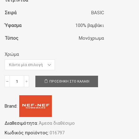
τετρ.ίντσα
Σειρά
BASIC
Ύφασμα
100% βαμβάκι
Τύπος
Μονόχρωμα
Χρώμα
ΠΡΟΣΘΉΚΗ ΣΤΟ ΚΑΛΆΘΙ
Σεντόνι
Ημίδιπλο
με
Λάστιχο
Brand:
120Χ200+30
Nef-
Nef
Homeware
Διαθεσιμότητα:
Άμεσα διαθέσιμο
Μονόχρωμο
Κωδικός προϊόντος:
016797
Basic