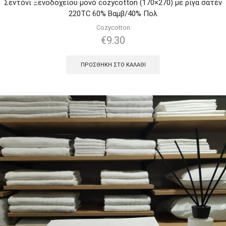
Σεντόνι Ξενοδοχείου μονό cozycotton (170×270) με ρίγα σατέν
220TC 60% Βαμβ/40% Πολ
Cozycotton
€
9.30
ΠΡΟΣΘΉΚΗ ΣΤΟ ΚΑΛΆΘΙ