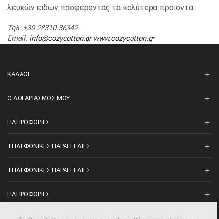
λευκών ειδών προφέροντας τα καλύτερα προιόντα.
Τηλ
: +30 28310 36342
Email
:
info@cozycotton.gr
www.cozycotton.gr
ΚΑΛΆΘΙ
O ΛΟΓΑΡΙΑΣΜΌΣ ΜΟΥ
ΠΛΗΡΟΦΟΡΊΕΣ
ΤΗΛΕΦΩΝΙΚΈΣ ΠΑΡΑΓΓΕΛΊΕΣ
ΤΗΛΕΦΩΝΙΚΈΣ ΠΑΡΑΓΓΕΛΊΕΣ
ΠΛΗΡΟΦΟΡΊΕΣ