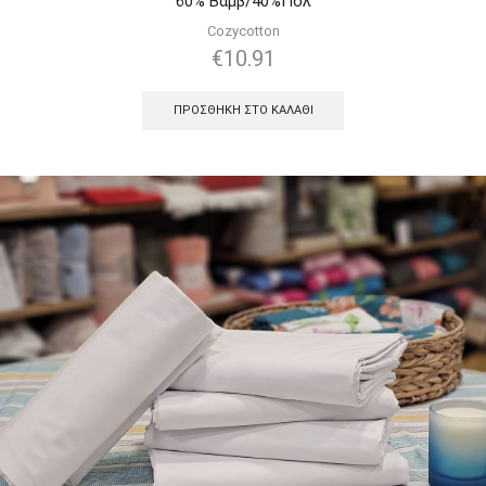
60% Βαμβ/40%Πολ
Cozycotton
€
10.91
ΠΡΟΣΘΉΚΗ ΣΤΟ ΚΑΛΆΘΙ