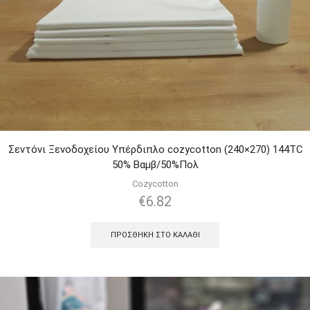
Σεντόνι Ξενοδοχείου Υπέρδιπλο cozycotton (240×270) 144TC
50% Βαμβ/50%Πολ
Cozycotton
€
6.82
ΠΡΟΣΘΉΚΗ ΣΤΟ ΚΑΛΆΘΙ