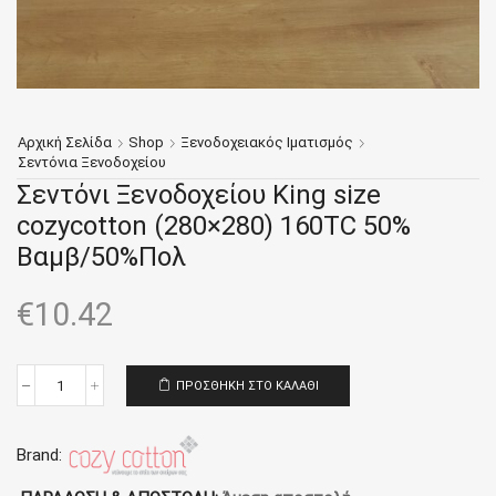
Αρχική Σελίδα
Shop
Ξενοδοχειακός Ιματισμός
Σεντόνια Ξενοδοχείου
Σεντόνι Ξενοδοχείου King size
cozycotton (280×280) 160TC 50%
Βαμβ/50%Πολ
€
10.42
ΠΡΟΣΘΉΚΗ ΣΤΟ ΚΑΛΆΘΙ
Σεντόνι
Ξενοδοχείου
King
size
Brand:
cozycotton
(280x280)