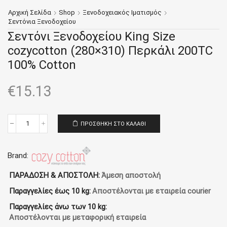
Αρχική Σελίδα
Shop
Ξενοδοχειακός Ιματισμός
Σεντόνια Ξενοδοχείου
Σεντόνι Ξενοδοχείου King Size
cozycotton (280×310) Περκάλι 200TC
100% Cotton
€
15.13
ΠΡΟΣΘΉΚΗ ΣΤΟ ΚΑΛΆΘΙ
Σεντόνι
Ξενοδοχείου
King
Size
Brand:
cozycotton
(280x310)
ΠΑΡΑΔΟΣΗ & ΑΠΟΣΤΟΛΗ:
Άμεση αποστολή
Περκάλι
Παραγγελίες έως 10 kg:
Αποστέλονται με εταιρεία courier
200TC
100%
Παραγγελίες άνω των 10 kg:
Cotton
Αποστέλονται με μεταφορική εταιρεία
ποσότητα