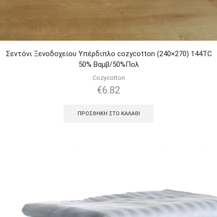
Σεντόνι Ξενοδοχείου Υπέρδιπλο cozycotton (240×270) 144TC
50% Βαμβ/50%Πολ
Cozycotton
€
6.82
ΠΡΟΣΘΉΚΗ ΣΤΟ ΚΑΛΆΘΙ