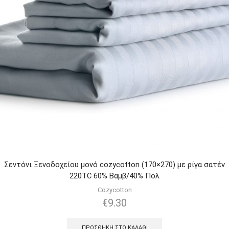
Σεντόνι Ξενοδοχείου μονό cozycotton (170×270) με ρίγα σατέν
220TC 60% Βαμβ/40% Πολ
Cozycotton
€
9.30
ΠΡΟΣΘΉΚΗ ΣΤΟ ΚΑΛΆΘΙ