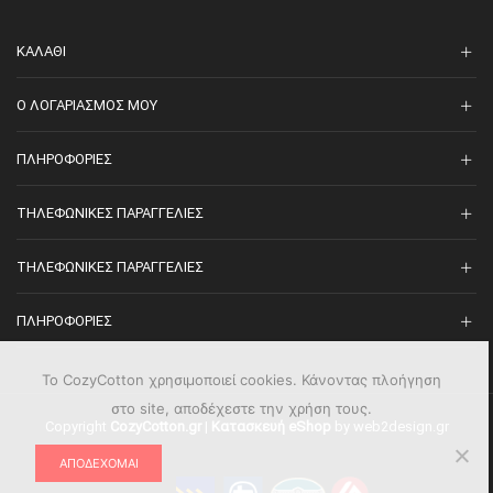
ΚΑΛΆΘΙ
O ΛΟΓΑΡΙΑΣΜΌΣ ΜΟΥ
ΠΛΗΡΟΦΟΡΊΕΣ
ΤΗΛΕΦΩΝΙΚΈΣ ΠΑΡΑΓΓΕΛΊΕΣ
ΤΗΛΕΦΩΝΙΚΈΣ ΠΑΡΑΓΓΕΛΊΕΣ
ΠΛΗΡΟΦΟΡΊΕΣ
Το CozyCotton χρησιμοποιεί cookies. Κάνοντας πλοήγηση
στο site, αποδέχεστε την χρήση τους.
Copyright
CozyCotton.gr
|
Κατασκευή eShop
by web2design.gr
ΑΠΟΔΈΧΟΜΑΙ