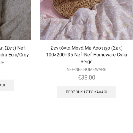
 (Σετ) Nef-
Σεντόνια Μονά Με Λάστιχο (Σετ)
dra Ecru/Grey
100×200+35 Nef-Nef Homeware Cylia
Beige
RE
NEF-NEF HOMEWARE
€
38.00
ΆΘΙ
ΠΡΟΣΘΉΚΗ ΣΤΟ ΚΑΛΆΘΙ