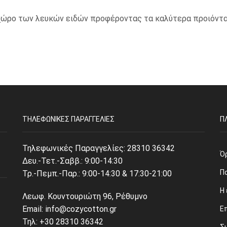
ο χώρο των λευκών ειδών προφέροντας τα καλύτερα προιόντα
ΤΗΛΕΦΩΝΙΚΈΣ ΠΑΡΑΓΓΕΛΊΕΣ
Π
Τηλεφωνικές Παραγγελίες:
28310 36342
Ό
Δευ.-Τετ.-Σαββ.: 9:00-14:30
Π
Τρ.-Πεμπ.-Παρ.: 9:00-14:30 & 17:30-21:00
Η 
Λεωφ. Κουντουριώτη 96, Ρέθυμνο
Email: info@cozycotton.gr
Ε
Τηλ: +30 28310 36342