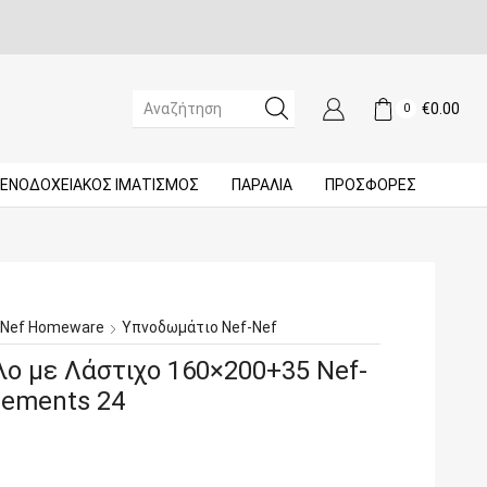
€
0.00
0
SEARCH
INPUT
ΞΕΝΟΔΟΧΕΙΑΚΌΣ ΙΜΑΤΙΣΜΌΣ
ΠΑΡΑΛΙΑ
ΠΡΟΣΦΟΡΈΣ
-Nef Homeware
Υπνοδωμάτιο Nef-Nef
λο με Λάστιχο 160×200+35 Nef-
lements 24