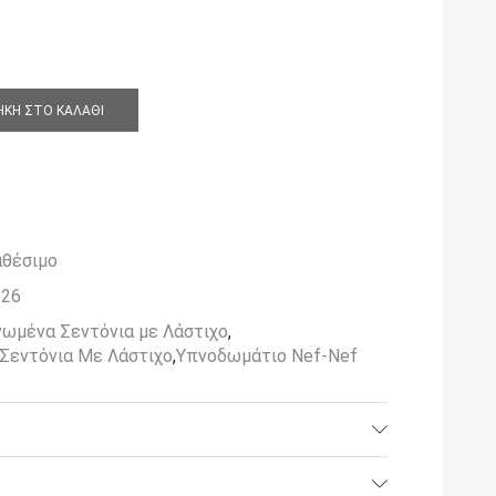
ΚΗ ΣΤΟ ΚΑΛΆΘΙ
αθέσιμο
626
ωμένα Σεντόνια με Λάστιχο
,
Σεντόνια Με Λάστιχο
,
Υπνοδωμάτιο Nef-Nef