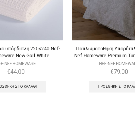
κέ υπέρδιπλη 220×240 Nef-
Παπλωματοθήκη Υπέρδιπλη
eware New Golf White
Nef Homeware Premium Tun
EF-NEF HOMEWARE
NEF-NEF HOMEWA
€
44.00
€
79.00
ΟΣΘΉΚΗ ΣΤΟ ΚΑΛΆΘΙ
ΠΡΟΣΘΉΚΗ ΣΤΟ ΚΑΛ