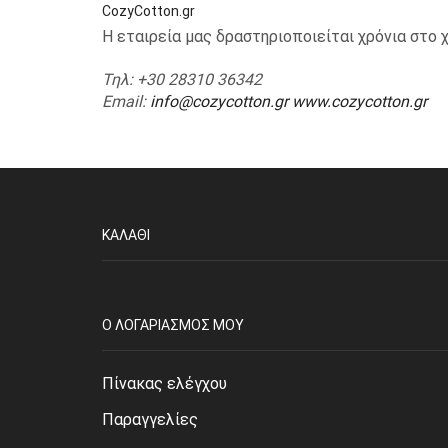
CozyCotton.gr
Η εταιρεία μας δραστηριοποιείται χρόνια στ
Τηλ
: +30 28310 36342
Email
:
info@cozycotton.gr
www.cozycotton.gr
ΚΑΛΆΘΙ
O ΛΟΓΑΡΙΑΣΜΌΣ ΜΟΥ
Πίνακας ελέγχου
Παραγγελίες