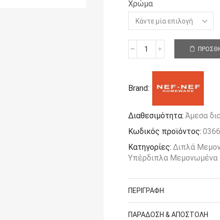
Χρώμα
ΠΡΟΣΘΉ
Σεντόνι
Υπέρδιπλο
με
Λάστιχο
Brand:
160x200+35
Nef-
Nef
Διαθεσιμότητα:
Άμεσα δι
Homeware
Κωδικός προϊόντος:
036
Elements
24
Κατηγορίες:
Διπλά Μεμον
ποσότητα
Υπέρδιπλα Μεμονωμένα 
ΠΕΡΙΓΡΑΦΉ
ΠΑΡΆΔΟΣΗ & ΑΠΟΣΤΟΛΉ