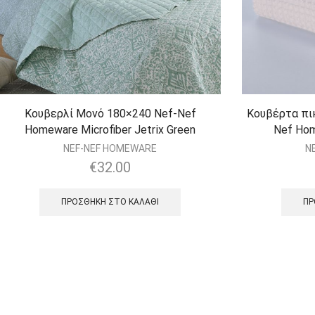
Κουβερλί Μονό 180×240 Nef-Nef
Κουβέρτα πι
Homeware Microfiber Jetrix Green
Nef Hom
NEF-NEF HOMEWARE
N
€
32.00
ΠΡΟΣΘΉΚΗ ΣΤΟ ΚΑΛΆΘΙ
ΠΡ