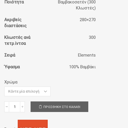
Ποιότητα
Βαμβακοσατέν (300
Κλωστές)
Ακριβείς
280×270
διαστάσεις
Κλωστές ανά
300
τετρ.ίντσα
Σειρά
Elements
Ύφασμα
100% Bαμβάκι
Χρώμα
ΠΡΟΣΘΉΚΗ ΣΤΟ ΚΑΛΆΘΙ
Σεντόνι
King
Size
280x270