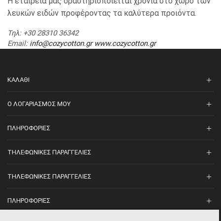
Η εταιρεία μας δραστηριοποιείται χρόνια στο χώρο των
λευκών ειδών προφέροντας τα καλύτερα προιόντα.
Τηλ
: +30 28310 36342
Email
:
info@cozycotton.gr
www.cozycotton.gr
ΚΑΛΆΘΙ
O ΛΟΓΑΡΙΑΣΜΌΣ ΜΟΥ
ΠΛΗΡΟΦΟΡΊΕΣ
ΤΗΛΕΦΩΝΙΚΈΣ ΠΑΡΑΓΓΕΛΊΕΣ
ΤΗΛΕΦΩΝΙΚΈΣ ΠΑΡΑΓΓΕΛΊΕΣ
ΠΛΗΡΟΦΟΡΊΕΣ