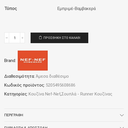
Τύπος
Εμπριμέ-Βαμβακερά
ΠΡΟΣΘΉΚΗ ΣΤΟ ΚΑΛΆΘΙ
Σουπλά
33x48
Nef-
Nef
Brand:
Homeware
Overal
D.Grey
ποσότητα
Διαθεσιμότητα:
Άμεσα διαθέσιμο
Κωδικός προϊόντος:
5205495608686
Κατηγορίες:
Κουζίνα Nef-Nef
,
Σουπλά - Runner Κουζίνας
ΠΕΡΙΓΡΑΦΉ
ΠΑΡΆΔΟΣΗ & ΑΠΟΣΤΟΛΉ