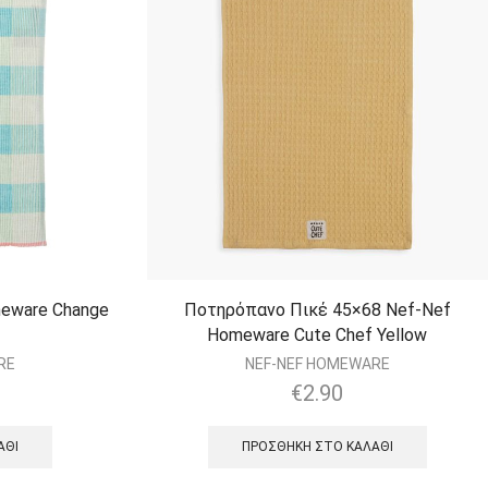
eware Change
Ποτηρόπανο Πικέ 45×68 Nef-Nef
Homeware Cute Chef Yellow
RE
NEF-NEF HOMEWARE
€
2.90
ΆΘΙ
ΠΡΟΣΘΉΚΗ ΣΤΟ ΚΑΛΆΘΙ