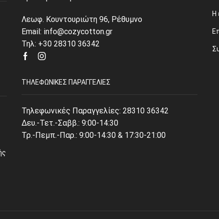
Η 
Λεωφ. Κουντουριώτη 96, Ρέθυμνο
Email: info@cozycotton.gr
Ε
Τηλ: +30 28310 36342
Σ
Facebook
Instagram
ΤΗΛΕΦΩΝΙΚΈΣ ΠΑΡΑΓΓΕΛΊΕΣ
Τηλεφωνικές Παραγγελίες:
28310 36342
Δευ.-Τετ.-Σαββ.: 9:00-14:30
Τρ.-Πεμπ.-Παρ.: 9:00-14:30 & 17:30-21:00
ής