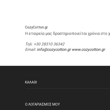
CozyCotton.gr
Η εταιρεία μας δραστηριοποιείται χρόνια στ
Τηλ
: +30 28310 36342
Email
:
info@cozycotton.gr
www.cozycotton.gr
ΚΑΛΆΘΙ
O ΛΟΓΑΡΙΑΣΜΌΣ ΜΟΥ