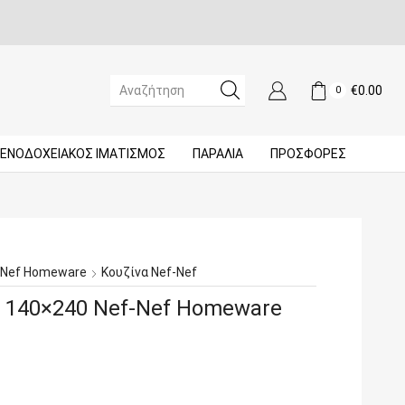
€
0.00
0
SEARCH
INPUT
ΞΕΝΟΔΟΧΕΙΑΚΌΣ ΙΜΑΤΙΣΜΌΣ
ΠΑΡΑΛΙΑ
ΠΡΟΣΦΟΡΈΣ
-Nef Homeware
Κουζίνα Nef-Nef
 140×240 Nef-Nef Homeware