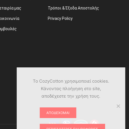
εταιρία μας
Τρόποι & Έξοδα Αποστολής
πικοινωνία
Privacy Policy
υμβουλές
Το CozyCotton χρησιμοποιεί cookies.
Κάνοντας πλοήγηση στο site,
αποδέχεστε την χρήση τους.
ΑΠΟΔΈΧΟΜΑΙ