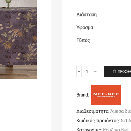
Διάσταση
Ύφασμα
Τύπος
ΠΡΟΣΘΉ
Τραπεζομάντηλο
140x240
Nef-
Nef
Brand:
Homeware
Brandy
ποσότητα
Διαθεσιμότητα:
Άμεσα δι
Κωδικός προϊόντος:
520
Κατηγορίες:
Κουζίνα Nef