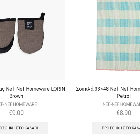
νας Nef-Nef Homeware LORIN
Σουπλά 33×48 Nef-Nef Hom
Brown
Petrol
EF-NEF HOMEWARE
NEF-NEF HOMEWA
€
9.00
€
8.90
ΟΣΘΉΚΗ ΣΤΟ ΚΑΛΆΘΙ
ΠΡΟΣΘΉΚΗ ΣΤΟ ΚΑΛ