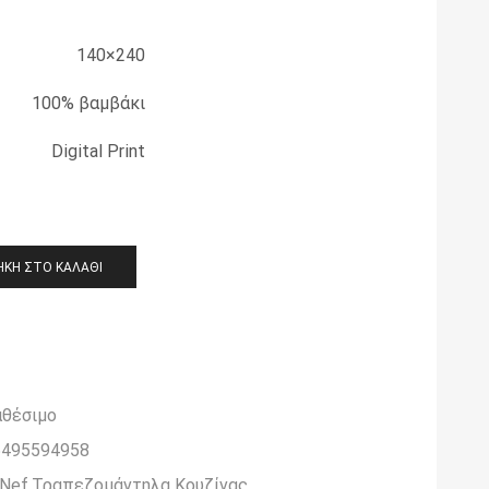
140×240
100% βαμβάκι
Digital Print
ΚΗ ΣΤΟ ΚΑΛΆΘΙ
αθέσιμο
5495594958
-Nef
,
Τραπεζομάντηλα Κουζίνας