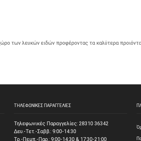
ο χώρο των λευκών ειδών προφέροντας τα καλύτερα προιόντα
ΤΗΛΕΦΩΝΙΚΈΣ ΠΑΡΑΓΓΕΛΊΕΣ
Π
Τηλεφωνικές Παραγγελίες:
28310 36342
Ό
Δευ.-Τετ.-Σαββ.: 9:00-14:30
Π
Τρ.-Πεμπ.-Παρ.: 9:00-14:30 & 17:30-21:00