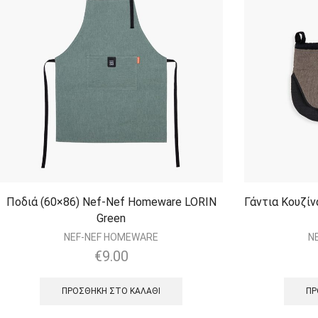
Ποδιά (60×86) Nef-Nef Homeware LORIN
Γάντια Κουζί
Green
NEF-NEF HOMEWARE
N
€
9.00
ΠΡΟΣΘΉΚΗ ΣΤΟ ΚΑΛΆΘΙ
ΠΡ