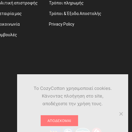
ολιτική επιστροφής
Τρόποι πληρωμής
εταιρία μας
Τρόποι & Έξοδα Αποστολής
πικοινωνία
Privacy Policy
υμβουλές
Το CozyCotton χρησιμοποιεί cookies.
Κάνοντας πλοήγηση στο site,
αποδέχεστε την χρήση τους.
ΑΠΟΔΈΧΟΜΑΙ