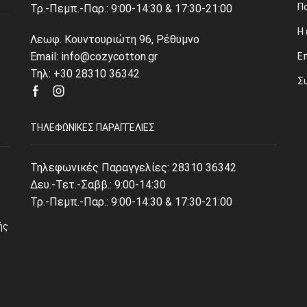
Π
Τρ.-Πεμπ.-Παρ.: 9:00-14:30 & 17:30-21:00
Η 
Λεωφ. Κουντουριώτη 96, Ρέθυμνο
Email: info@cozycotton.gr
Ε
Τηλ: +30 28310 36342
Σ
Facebook
Instagram
ΤΗΛΕΦΩΝΙΚΈΣ ΠΑΡΑΓΓΕΛΊΕΣ
Τηλεφωνικές Παραγγελίες:
28310 36342
Δευ.-Τετ.-Σαββ.: 9:00-14:30
Τρ.-Πεμπ.-Παρ.: 9:00-14:30 & 17:30-21:00
ής