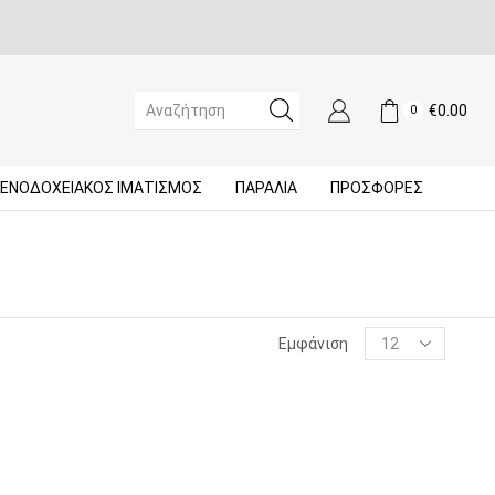
€
0.00
0
SEARCH
INPUT
ΞΕΝΟΔΟΧΕΙΑΚΌΣ ΙΜΑΤΙΣΜΌΣ
ΠΑΡΑΛΙΑ
ΠΡΟΣΦΟΡΈΣ
Products
Εμφάνιση
per
page