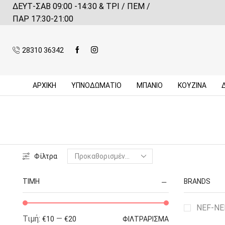
ΔΕΥΤ-ΣΑΒ 09:00 -14:30 & ΤΡΙ / ΠΕΜ /
 αγορές πάνω από 59€*
Πληροφορίες
ΠΑΡ 17:30-21:00
28310 36342
ΑΡΧΙΚΉ
ΥΠΝΟΔΩΜΑΤΙΟ
ΜΠΆΝΙΟ
ΚΟΥΖΊΝΑ
Φίλτρα
ΤΙΜΉ
BRANDS
NEF-N
Τιμή:
—
€10
€20
ΦΙΛΤΡΆΡΙΣΜΑ