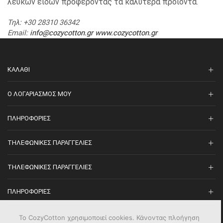
λευκών ειδών προφέροντας τα καλύτερα προιόντα.
Τηλ
: +30 28310 36342
Email
:
info@cozycotton.gr
www.cozycotton.gr
ΚΑΛΆΘΙ
O ΛΟΓΑΡΙΑΣΜΌΣ ΜΟΥ
ΠΛΗΡΟΦΟΡΊΕΣ
ΤΗΛΕΦΩΝΙΚΈΣ ΠΑΡΑΓΓΕΛΊΕΣ
ΤΗΛΕΦΩΝΙΚΈΣ ΠΑΡΑΓΓΕΛΊΕΣ
ΠΛΗΡΟΦΟΡΊΕΣ
Το CozyCotton χρησιμοποιεί cookies. Κάνοντας πλοήγηση