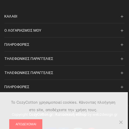
ΚΑΛΆΘΙ
O ΛΟΓΑΡΙΑΣΜΌΣ ΜΟΥ
ΠΛΗΡΟΦΟΡΊΕΣ
ΤΗΛΕΦΩΝΙΚΈΣ ΠΑΡΑΓΓΕΛΊΕΣ
ΤΗΛΕΦΩΝΙΚΈΣ ΠΑΡΑΓΓΕΛΊΕΣ
ΠΛΗΡΟΦΟΡΊΕΣ
Το CozyCotton χρησιμοποιεί cookies. Κάνοντας πλοήγηση
στο site, αποδέχεστε την χρήση τους.
Copyright
CozyCotton.gr
|
Κατασκευή eShop
by web2design.gr
ΑΠΟΔΈΧΟΜΑΙ