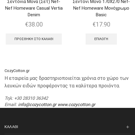
Σεντόνια Μονά (Σετ) Nef-
Σεντόνι Μονό 170Χ270 Nef-
Nef Homeware Casual Vertia
Nef Homeware Μονόχρωμο
Denim
Basic
€
38.00
€
17.90
ΠΡΟΣΘΉΚΗ ΣΤΟ ΚΑΛΆΘΙ
ΕΠΙΛΟΓΉ
CozyCotton.gr
Η εταιρεία μας δραστηριοποιείται χρόνια στο χώρο των
λευκών ειδών προφέροντας τα καλύτερα προιόντα.
Τηλ
: +30 28310 36342
Email
:
info@cozycotton.gr
www.cozycotton.gr
ΚΑΛΆΘΙ