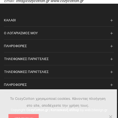
Email
:
info@cozycotton.gr
www.cozycotton.gr
ΚΑΛΆΘΙ
O ΛΟΓΑΡΙΑΣΜΌΣ ΜΟΥ
ΠΛΗΡΟΦΟΡΊΕΣ
ΤΗΛΕΦΩΝΙΚΈΣ ΠΑΡΑΓΓΕΛΊΕΣ
ΤΗΛΕΦΩΝΙΚΈΣ ΠΑΡΑΓΓΕΛΊΕΣ
ΠΛΗΡΟΦΟΡΊΕΣ
Το CozyCotton χρησιμοποιεί cookies. Κάνοντας πλοήγηση
στο site, αποδέχεστε την χρήση τους.
Copyright
CozyCotton.gr
|
Κατασκευή eShop
by web2design.gr