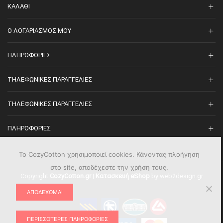
ΚΑΛΆΘΙ
O ΛΟΓΑΡΙΑΣΜΌΣ ΜΟΥ
ΠΛΗΡΟΦΟΡΊΕΣ
ΤΗΛΕΦΩΝΙΚΈΣ ΠΑΡΑΓΓΕΛΊΕΣ
ΤΗΛΕΦΩΝΙΚΈΣ ΠΑΡΑΓΓΕΛΊΕΣ
ΠΛΗΡΟΦΟΡΊΕΣ
Το CozyCotton χρησιμοποιεί cookies. Κάνοντας πλοήγηση
στο site, αποδέχεστε την χρήση τους.
Copyright
CozyCotton.gr
|
Κατασκευή eShop
by web2design.gr
ΑΠΟΔΈΧΟΜΑΙ
ΠΕΡΙΣΣΌΤΕΡΕΣ ΠΛΗΡΟΦΟΡΊΕΣ