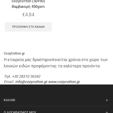
cozycotton (50×90)
Βαμβακερή 450gsm
€
4.84
ΠΡΟΣΘΉΚΗ ΣΤΟ ΚΑΛΆΘΙ
CozyCotton.gr
Η εταιρεία μας δραστηριοποιείται χρόνια στο χώρο των
λευκών ειδών προφέροντας τα καλύτερα προιόντα.
Τηλ
: +30 28310 36342
Email
:
info@cozycotton.gr
www.cozycotton.gr
ΚΑΛΆΘΙ
O ΛΟΓΑΡΙΑΣΜΌΣ ΜΟΥ