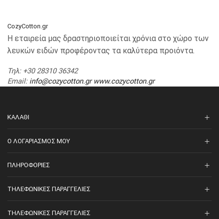
CozyCotton.gr
Η εταιρεία μας δραστηριοποιείται χρόνια στο χώρο των
λευκών ειδών προφέροντας τα καλύτερα προιόντα.
Τηλ
: +30 28310 36342
Email
:
info@cozycotton.gr
www.cozycotton.gr
ΚΑΛΆΘΙ
O ΛΟΓΑΡΙΑΣΜΌΣ ΜΟΥ
ΠΛΗΡΟΦΟΡΊΕΣ
ΤΗΛΕΦΩΝΙΚΈΣ ΠΑΡΑΓΓΕΛΊΕΣ
ΤΗΛΕΦΩΝΙΚΈΣ ΠΑΡΑΓΓΕΛΊΕΣ