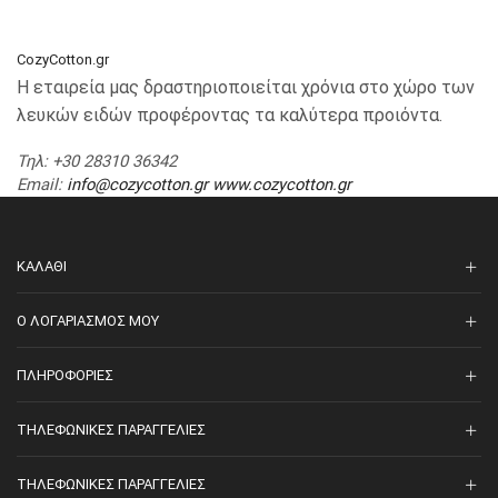
CozyCotton.gr
Η εταιρεία μας δραστηριοποιείται χρόνια στο χώρο των
λευκών ειδών προφέροντας τα καλύτερα προιόντα.
Τηλ
: +30 28310 36342
Email
:
info@cozycotton.gr
www.cozycotton.gr
ΚΑΛΆΘΙ
O ΛΟΓΑΡΙΑΣΜΌΣ ΜΟΥ
ΠΛΗΡΟΦΟΡΊΕΣ
ΤΗΛΕΦΩΝΙΚΈΣ ΠΑΡΑΓΓΕΛΊΕΣ
ΤΗΛΕΦΩΝΙΚΈΣ ΠΑΡΑΓΓΕΛΊΕΣ