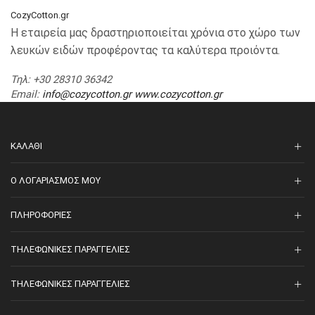
CozyCotton.gr
Η εταιρεία μας δραστηριοποιείται χρόνια στο χώρο των
λευκών ειδών προφέροντας τα καλύτερα προιόντα.
Τηλ
: +30 28310 36342
Email
:
info@cozycotton.gr
www.cozycotton.gr
ΚΑΛΆΘΙ
O ΛΟΓΑΡΙΑΣΜΌΣ ΜΟΥ
ΠΛΗΡΟΦΟΡΊΕΣ
ΤΗΛΕΦΩΝΙΚΈΣ ΠΑΡΑΓΓΕΛΊΕΣ
ΤΗΛΕΦΩΝΙΚΈΣ ΠΑΡΑΓΓΕΛΊΕΣ