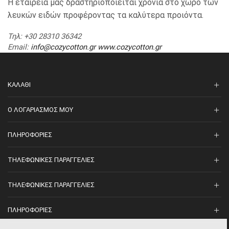
Η εταιρεία μας δραστηριοποιείται χρόνια στο χώρο των
λευκών ειδών προφέροντας τα καλύτερα προιόντα.
Τηλ
: +30 28310 36342
Email
:
info@cozycotton.gr
www.cozycotton.gr
ΚΑΛΆΘΙ
O ΛΟΓΑΡΙΑΣΜΌΣ ΜΟΥ
ΠΛΗΡΟΦΟΡΊΕΣ
ΤΗΛΕΦΩΝΙΚΈΣ ΠΑΡΑΓΓΕΛΊΕΣ
ΤΗΛΕΦΩΝΙΚΈΣ ΠΑΡΑΓΓΕΛΊΕΣ
ΠΛΗΡΟΦΟΡΊΕΣ