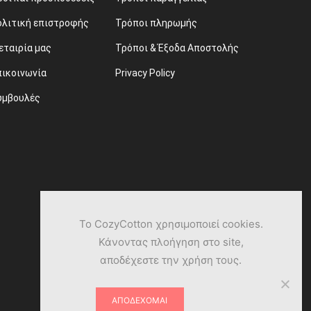
ολιτική επιστροφής
Τρόποι πληρωμής
εταιρία μας
Τρόποι & Έξοδα Αποστολής
πικοινωνία
Privacy Policy
υμβουλές
Το CozyCotton χρησιμοποιεί cookies.
Κάνοντας πλοήγηση στο site,
αποδέχεστε την χρήση τους.
ΑΠΟΔΈΧΟΜΑΙ