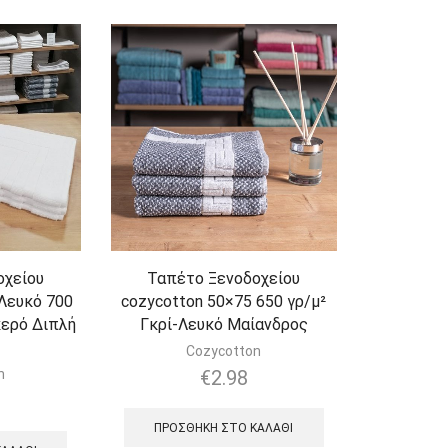
οχείου
Ταπέτο Ξενοδοχείου
Λευκό 700
cozycotton 50×75 650 γρ/μ²
κερό Διπλή
Γκρί-Λευκό Μαίανδρος
Cozycotton
n
€
2.98
ΠΡΟΣΘΉΚΗ ΣΤΟ ΚΑΛΆΘΙ