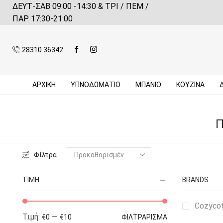
ΔΕΥΤ-ΣΑΒ 09:00 -14:30 & ΤΡΙ / ΠΕΜ /
 αγορές πάνω από 59€*
Πληροφορίες
ΠΑΡ 17:30-21:00
28310 36342
ΑΡΧΙΚΉ
ΥΠΝΟΔΩΜΑΤΙΟ
ΜΠΆΝΙΟ
ΚΟΥΖΊΝΑ
Π
Φίλτρα
ΤΙΜΉ
BRANDS
Cozyco
Τιμή:
—
€0
€10
ΦΙΛΤΡΆΡΙΣΜΑ