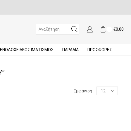
€
0.00
0
SEARCH
INPUT
ΞΕΝΟΔΟΧΕΙΑΚΌΣ ΙΜΑΤΙΣΜΌΣ
ΠΑΡΑΛΙΑ
ΠΡΟΣΦΟΡΈΣ
Υ”
Products
Εμφάνιση
per
page