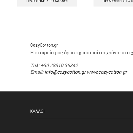
ΠΡΟΣΘΉΚΗ ΣΤΟ ΚΑΛΆΘΙ
ΠΡΟΣΘΉΚΗ ΣΤΟ 
CozyCotton.gr
Η εταιρεία μας δραστηριοποιείται χρόνια στ
Τηλ
: +30 28310 36342
Email
:
info@cozycotton.gr
www.cozycotton.gr
ΚΑΛΆΘΙ