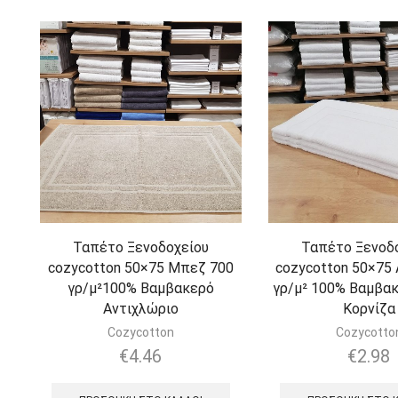
Ταπέτο Ξενοδοχείου
Ταπέτο Ξενοδ
cozycotton 50×75 Μπεζ 700
cozycotton 50×75 
γρ/μ²100% Βαμβακερό
γρ/μ² 100% Βαμβα
Αντιχλώριο
Κορνίζα
Cozycotton
Cozycotto
€
4.46
€
2.98