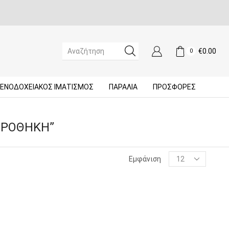
€
0.00
0
SEARCH
INPUT
ΞΕΝΟΔΟΧΕΙΑΚΌΣ ΙΜΑΤΙΣΜΌΣ
ΠΑΡΑΛΙΑ
ΠΡΟΣΦΟΡΈΣ
ΑΡΟΘΉΚΗ”
Products
Εμφάνιση
per
page