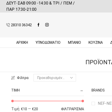
ΔΕΥΤ-ΣΑΒ 09:00 -14:30 & ΤΡΙ / ΠΕΜ /
 αγορές πάνω από 59€*
Πληροφορίες
ΠΑΡ 17:30-21:00
28310 36342
ΑΡΧΙΚΉ
ΥΠΝΟΔΩΜΑΤΙΟ
ΜΠΆΝΙΟ
ΚΟΥΖΊΝΑ
ΠΡΟΪΌΝΤ
Φίλτρα
ΤΙΜΉ
BRANDS
NEF-N
Τιμή:
—
€10
€20
ΦΙΛΤΡΆΡΙΣΜΑ