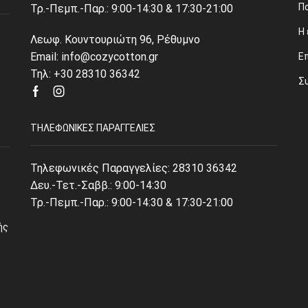
Π
Τρ.-Πεμπ.-Παρ.: 9:00-14:30 & 17:30-21:00
Η 
Λεωφ. Κουντουριώτη 96, Ρέθυμνο
Email: info@cozycotton.gr
Ε
Τηλ: +30 28310 36342
Σ
Facebook
Instagram
ΤΗΛΕΦΩΝΙΚΈΣ ΠΑΡΑΓΓΕΛΊΕΣ
Τηλεφωνικές Παραγγελίες:
28310 36342
Δευ.-Τετ.-Σαββ.: 9:00-14:30
Τρ.-Πεμπ.-Παρ.: 9:00-14:30 & 17:30-21:00
ής