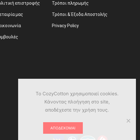
ολιτική επιστροφής
Τρόποι πληρωμής
εταιρία μας
Τρόποι & Έξοδα Αποστολής
πικοινωνία
Privacy Policy
υμβουλές
Το CozyCotton χρησιμοποιεί cookies.
Κάνοντας πλοήγηση στο site,
αποδέχεστε την χρήση τους.
ΑΠΟΔΈΧΟΜΑΙ