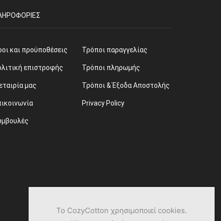
ΛΗΡΟΦΟΡΊΕΣ
ροι και προϋποθέσεις
Τρόποι παραγγελίας
ολιτική επιστροφής
Τρόποι πληρωμής
εταιρία μας
Τρόποι & Έξοδα Αποστολής
πικοινωνία
Privacy Policy
υμβουλές
Το CozyCotton χρησιμοποιεί cookies.