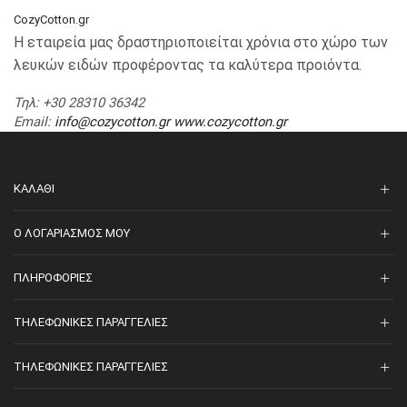
CozyCotton.gr
Η εταιρεία μας δραστηριοποιείται χρόνια στο χώρο των
λευκών ειδών προφέροντας τα καλύτερα προιόντα.
Τηλ
: +30 28310 36342
Email
:
info@cozycotton.gr
www.cozycotton.gr
ΚΑΛΆΘΙ
O ΛΟΓΑΡΙΑΣΜΌΣ ΜΟΥ
ΠΛΗΡΟΦΟΡΊΕΣ
ΤΗΛΕΦΩΝΙΚΈΣ ΠΑΡΑΓΓΕΛΊΕΣ
ΤΗΛΕΦΩΝΙΚΈΣ ΠΑΡΑΓΓΕΛΊΕΣ