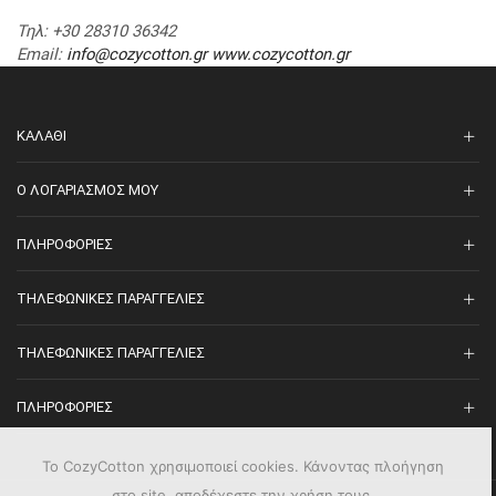
Τηλ
: +30 28310 36342
Email
:
info@cozycotton.gr
www.cozycotton.gr
ΚΑΛΆΘΙ
O ΛΟΓΑΡΙΑΣΜΌΣ ΜΟΥ
ΠΛΗΡΟΦΟΡΊΕΣ
ΤΗΛΕΦΩΝΙΚΈΣ ΠΑΡΑΓΓΕΛΊΕΣ
ΤΗΛΕΦΩΝΙΚΈΣ ΠΑΡΑΓΓΕΛΊΕΣ
ΠΛΗΡΟΦΟΡΊΕΣ
Το CozyCotton χρησιμοποιεί cookies. Κάνοντας πλοήγηση
στο site, αποδέχεστε την χρήση τους.