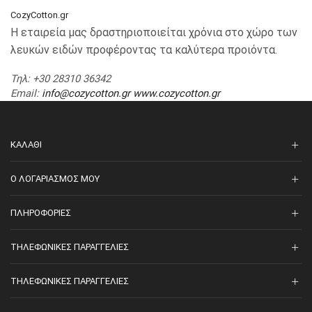
CozyCotton.gr
Η εταιρεία μας δραστηριοποιείται χρόνια στο χώρο των
λευκών ειδών προφέροντας τα καλύτερα προιόντα.
Τηλ
: +30 28310 36342
Email
:
info@cozycotton.gr
www.cozycotton.gr
ΚΑΛΆΘΙ
O ΛΟΓΑΡΙΑΣΜΌΣ ΜΟΥ
ΠΛΗΡΟΦΟΡΊΕΣ
ΤΗΛΕΦΩΝΙΚΈΣ ΠΑΡΑΓΓΕΛΊΕΣ
ΤΗΛΕΦΩΝΙΚΈΣ ΠΑΡΑΓΓΕΛΊΕΣ