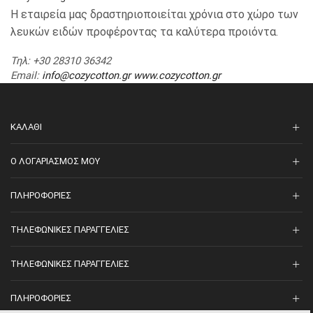
Η εταιρεία μας δραστηριοποιείται χρόνια στο χώρο των
λευκών ειδών προφέροντας τα καλύτερα προιόντα.
Τηλ
: +30 28310 36342
Email
:
info@cozycotton.gr
www.cozycotton.gr
ΚΑΛΆΘΙ
O ΛΟΓΑΡΙΑΣΜΌΣ ΜΟΥ
ΠΛΗΡΟΦΟΡΊΕΣ
ΤΗΛΕΦΩΝΙΚΈΣ ΠΑΡΑΓΓΕΛΊΕΣ
ΤΗΛΕΦΩΝΙΚΈΣ ΠΑΡΑΓΓΕΛΊΕΣ
ΠΛΗΡΟΦΟΡΊΕΣ