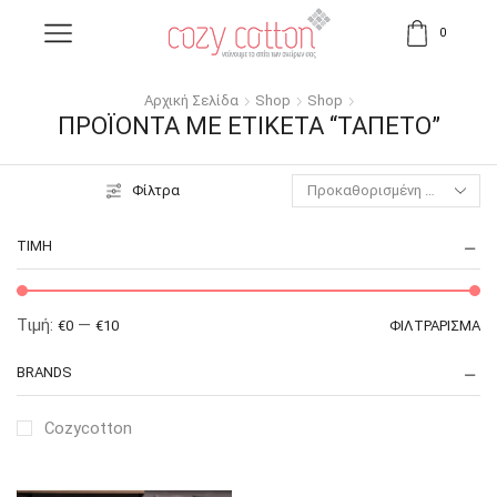
0
Αρχική Σελίδα
Shop
Shop
ΠΡΟΪΌΝΤΑ ΜΕ ΕΤΙΚΈΤΑ “ΤΑΠΈΤΟ”
Φίλτρα
ΤΙΜΉ
Τιμή:
—
€0
€10
ΦΙΛΤΡΆΡΙΣΜΑ
BRANDS
Cozycotton