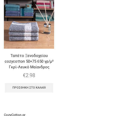
Ταπέτο Ξενοδοχείου
cozycotton 50×75 650 γρ/μ²
Γκρί-Λευκό Μαίανδρος
€
2.98
ΠΡΟΣΘΉΚΗ ΣΤΟ ΚΑΛΆΘΙ
CozyCotton.gr