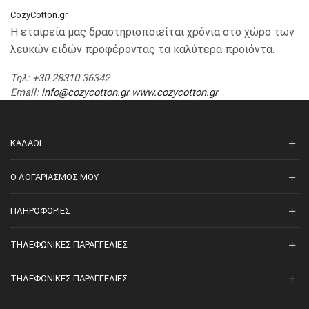
CozyCotton.gr
Η εταιρεία μας δραστηριοποιείται χρόνια στο χώρο των
λευκών ειδών προφέροντας τα καλύτερα προιόντα.
Τηλ
: +30 28310 36342
Email
:
info@cozycotton.gr
www.cozycotton.gr
ΚΑΛΆΘΙ
O ΛΟΓΑΡΙΑΣΜΌΣ ΜΟΥ
ΠΛΗΡΟΦΟΡΊΕΣ
ΤΗΛΕΦΩΝΙΚΈΣ ΠΑΡΑΓΓΕΛΊΕΣ
ΤΗΛΕΦΩΝΙΚΈΣ ΠΑΡΑΓΓΕΛΊΕΣ