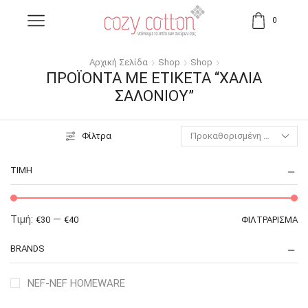
0
Αρχική Σελίδα
Shop
Shop
ΠΡΟΪΌΝΤΑ ΜΕ ΕΤΙΚΈΤΑ “ΧΑΛΙΆ
ΣΑΛΟΝΙΟΎ”
Φίλτρα
ΤΙΜΉ
Τιμή:
—
€30
€40
ΦΙΛΤΡΆΡΙΣΜΑ
BRANDS
NEF-NEF HOMEWARE